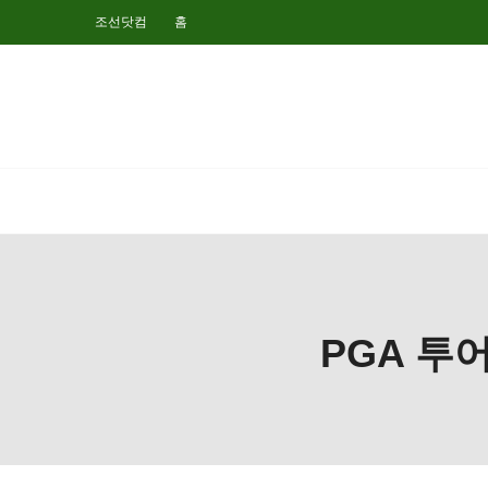
조선닷컴
홈
PGA 투