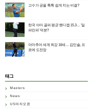
고수가 공을 툭툭 쉽게 치는 비결?
한국 아마 골퍼 평균 핸디캡 15.3… '일
파만파' 덕분?
아마추어 세계 최강 18세… 김민솔, 프
로에 도전장
태그
Masters
News
US여자오픈