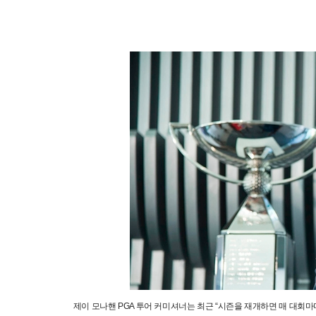
제이 모나핸 PGA 투어 커미셔너는 최근 “시즌을 재개하면 매 대회마