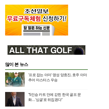
많이 본 뉴스
'프로 잡는 아마' 명성 양효진, 호주 아마
추어 마스터스 우승
"5인승 카트 안에 갇힌 한국 골프 문
화…'싱글'로 뒤집겠다"