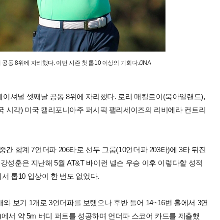
 8위에 자리했다. 이번 시즌 첫 톱10 이상의 기회다./JNA
테이셔널 셋째날 공동 8위에 자리했다. 로리 매킬로이(북아일랜드),
일(한국 시각) 미국 캘리포니아주 퍼시픽 팰리세이즈의 리비에라 컨트리
중간 합계 7언더파 206타로 선두 그룹(10언더파 203타)에 3타 뒤진
 강성훈은 지난해 5월 AT&T 바이런 넬슨 우승 이후 이렇다할 성적
에서 톱10 입상이 한 번도 없었다.
와 보기 1개로 3언더파를 보탰으나 후반 들어 14~16번 홀에서 3연
5)에서 약 5m 버디 퍼트를 성공하며 언더파 스코어 카드를 제출했