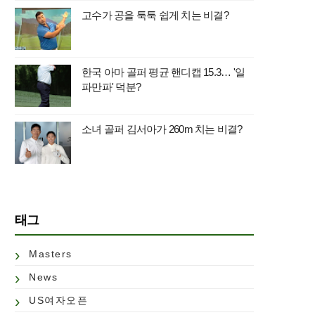
고수가 공을 툭툭 쉽게 치는 비결?
한국 아마 골퍼 평균 핸디캡 15.3… '일
파만파' 덕분?
소녀 골퍼 김서아가 260m 치는 비결?
태그
Masters
News
US여자오픈