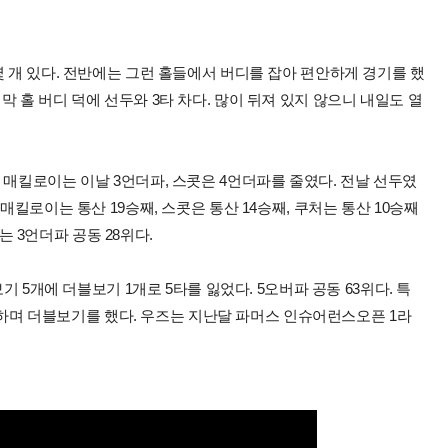
몇 개 있다. 전반에는 그런 홀들에서 버디를 잡아 편안하게 경기를 했
 홀 버디 덕에 선두와 3타 차다. 많이 뒤져 있지 않으니 내일도 열
 매킬로이는 이날 3언더파, 스콧은 4언더파를 줄였다. 전날 선두였
매킬로이는 통산 19승째, 스콧은 통산 14승째, 쿠처는 통산 10승째
)는 3언더파 공동 28위다.
기 5개에 더블보기 1개로 5타를 잃었다. 5오버파 공동 63위다. 특
트를 하며 더블보기를 했다. 우즈는 지난달 파머스 인슈어런스오픈 1라