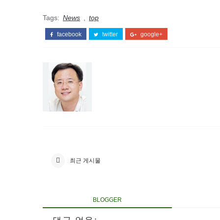
Tags:
News
,
top
facebook
twitter
google+
최근 게시물
BLOGGER