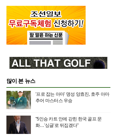
많이 본 뉴스
'프로 잡는 아마' 명성 양효진, 호주 아마
추어 마스터스 우승
"5인승 카트 안에 갇힌 한국 골프 문
화…'싱글'로 뒤집겠다"