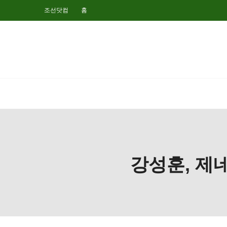
조선닷컴
홈
강성훈, 제