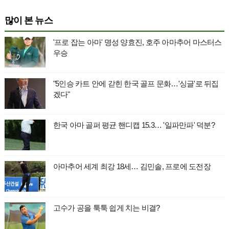
많이 본 뉴스
'프로 잡는 아마' 명성 양효진, 호주 아마추어 마스터스
우승
"5인승 카트 안에 갇힌 한국 골프 문화…'싱글'로 뒤집
겠다"
한국 아마 골퍼 평균 핸디캡 15.3… '일파만파' 덕분?
아마추어 세계 최강 18세… 김민솔, 프로에 도전장
고수가 공을 툭툭 쉽게 치는 비결?