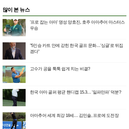
많이 본 뉴스
'프로 잡는 아마' 명성 양효진, 호주 아마추어 마스터스
우승
"5인승 카트 안에 갇힌 한국 골프 문화…'싱글'로 뒤집
겠다"
고수가 공을 툭툭 쉽게 치는 비결?
한국 아마 골퍼 평균 핸디캡 15.3… '일파만파' 덕분?
아마추어 세계 최강 18세… 김민솔, 프로에 도전장