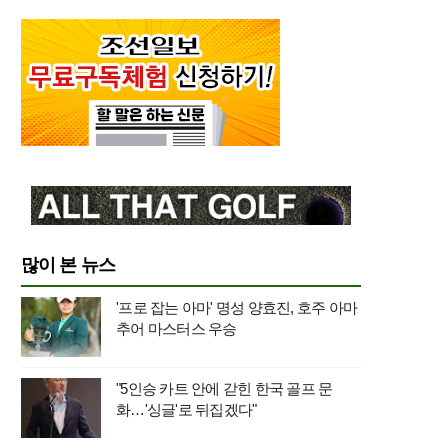
많이 본 뉴스
'프로 잡는 아마' 명성 양효진, 호주 아마
추어 마스터스 우승
"5인승 카트 안에 갇힌 한국 골프 문
화…'싱글'로 뒤집겠다"