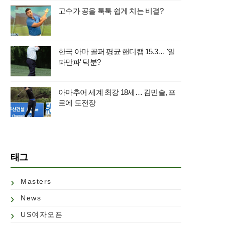
고수가 공을 툭툭 쉽게 치는 비결?
한국 아마 골퍼 평균 핸디캡 15.3… '일
파만파' 덕분?
아마추어 세계 최강 18세… 김민솔, 프
로에 도전장
태그
Masters
News
US여자오픈