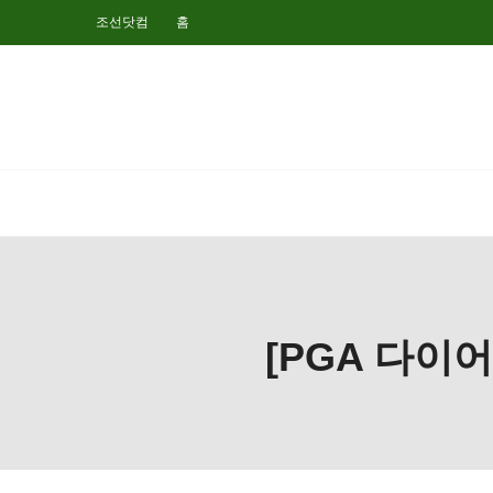
조선닷컴
홈
[PGA 다이