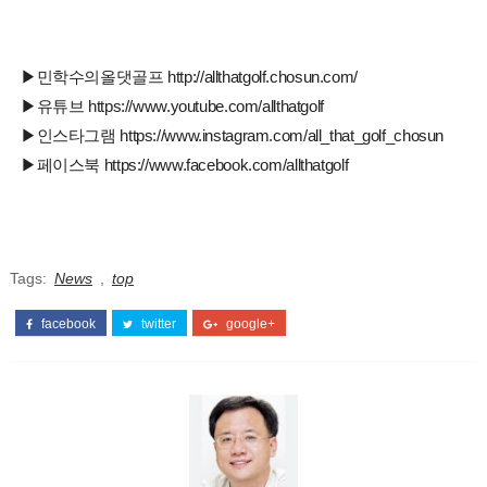
▶민학수의올댓골프 http://allthatgolf.chosun.com/
▶유튜브 https://www.youtube.com/allthatgolf
▶인스타그램 https://www.instagram.com/all_that_golf_chosun
▶페이스북 https://www.facebook.com/allthatgolf
Tags:
News
,
top
facebook
twitter
google+