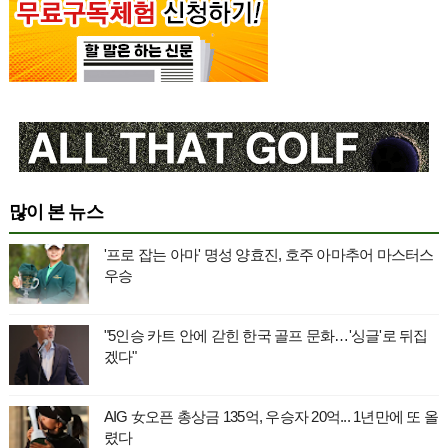
많이 본 뉴스
'프로 잡는 아마' 명성 양효진, 호주 아마추어 마스터스
우승
"5인승 카트 안에 갇힌 한국 골프 문화…'싱글'로 뒤집
겠다"
AIG 女오픈 총상금 135억, 우승자 20억... 1년만에 또 올
렸다