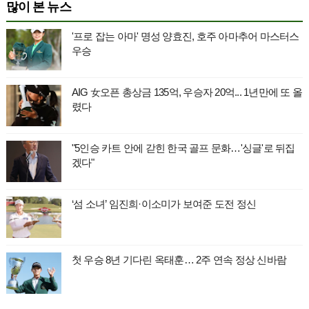
많이 본 뉴스
'프로 잡는 아마' 명성 양효진, 호주 아마추어 마스터스
우승
AIG 女오픈 총상금 135억, 우승자 20억... 1년만에 또 올
렸다
"5인승 카트 안에 갇힌 한국 골프 문화…'싱글'로 뒤집
겠다"
‘섬 소녀’ 임진희·이소미가 보여준 도전 정신
첫 우승 8년 기다린 옥태훈… 2주 연속 정상 신바람